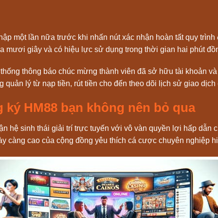
nhập một lần nữa trước khi nhấn nút xác nhận hoàn tất quy trình
 mươi giây và có hiệu lực sử dụng trong thời gian hai phút đồ
thống thông báo chúc mừng thành viên đã sở hữu tài khoản và 
g quản lý từ
nạp tiền
, rút tiền cho đến theo dõi lịch sử giao dịch c
g ký HM88 bạn không nên bỏ qua
ận hệ sinh thái giải trí trực tuyến với vô vàn quyền lợi hấp d
ày càng cao của cộng đồng yêu thích cá cược chuyên nghiệp hi