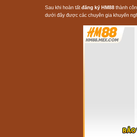
Sau khi hoàn tất
đăng ký HM88
thành công
dưới đây được các chuyên gia khuyến nghị