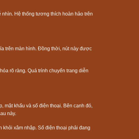
ễ nhìn. Hệ thống tương thích hoàn hảo trên
a trên màn hình. Đồng thời, nút này được
óa rõ ràng. Quá trình chuyển trang diễn
 mật khẩu và số điện thoại. Bên cạnh đó,
sau này.
n khỏi xâm nhập. Số điện thoại phải đang