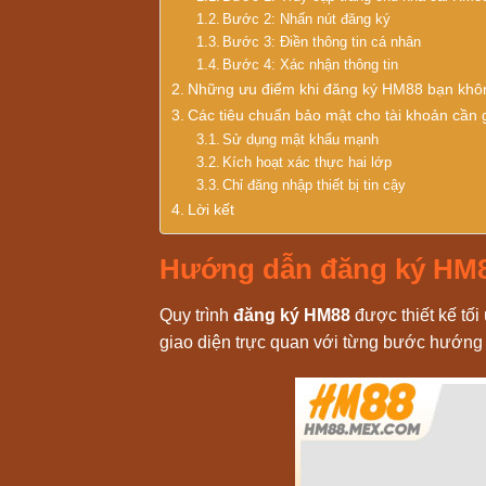
Bước 2: Nhấn nút đăng ký
Bước 3: Điền thông tin cá nhân
Bước 4: Xác nhận thông tin
Những ưu điểm khi đăng ký HM88 bạn khô
Các tiêu chuẩn bảo mật cho tài khoản cần 
Sử dụng mật khẩu mạnh
Kích hoạt xác thực hai lớp
Chỉ đăng nhập thiết bị tin cậy
Lời kết
Hướng dẫn đăng ký HM88
Quy trình
đăng ký HM88
được thiết kế tố
giao diện trực quan với từng bước hướng d