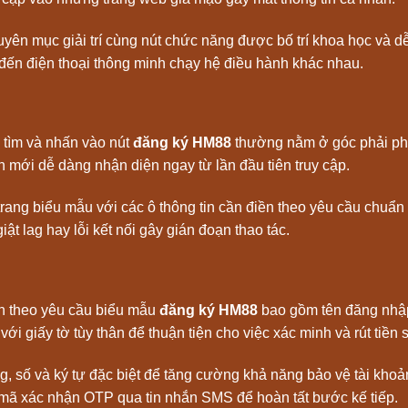
huyên mục giải trí cùng nút chức năng được bố trí khoa học và d
o đến điện thoại thông minh chạy hệ điều hành khác nhau.
 tìm và nhấn vào nút
đăng ký HM88
thường nằm ở góc phải phí
ên mới dễ dàng nhận diện ngay từ lần đầu tiên truy cập.
ng biểu mẫu với các ô thông tin cần điền theo yêu cầu chuẩn h
ật lag hay lỗi kết nối gây gián đoạn thao tác.
in theo yêu cầu biểu mẫu
đăng ký HM88
bao gồm tên đăng nhập,
ới giấy tờ tùy thân để thuận tiện cho việc xác minh và rút tiền 
, số và ký tự đặc biệt để tăng cường khả năng bảo vệ tài khoả
 mã xác nhận OTP qua tin nhắn SMS để hoàn tất bước kế tiếp.