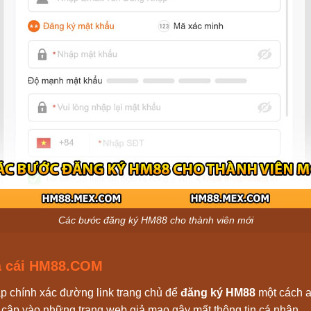
Các bước đăng ký HM88 cho thành viên mới
hà cái HM88.COM
p chính xác đường link trang chủ để
đăng ký HM88
một cách an
uy cập vào những trang web giả mạo gây mất thông tin cá nhân.