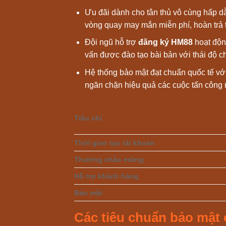
Ưu đãi dành cho tân thủ vô cùng hấp dẫ
vòng quay may mắn miễn phí, hoàn trả 
Đội ngũ hỗ trợ
đăng ký HM88
hoạt động
vấn được đào tạo bài bản với thái độ ch
Hệ thống bảo mật đạt chuẩn quốc tế với
ngăn chặn hiệu quả các cuộc tấn công m
Tiêu chí
Thời gian tạo tài khoản
Thưởng chào mừng
Hỗ trợ khách hàng
Bảo mật
Các tiêu chuẩn bảo mật 