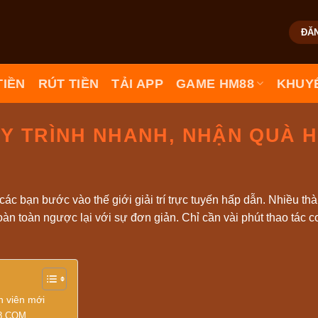
ĐĂN
TIỀN
RÚT TIỀN
TẢI APP
GAME HM88
KHUY
UY TRÌNH NHANH, NHẬN QUÀ 
các bạn bước vào thế giới giải trí trực tuyến hấp dẫn. Nhiều th
hoàn toàn ngược lại với sự đơn giản. Chỉ cần vài phút thao tác 
h viên mới
88.COM