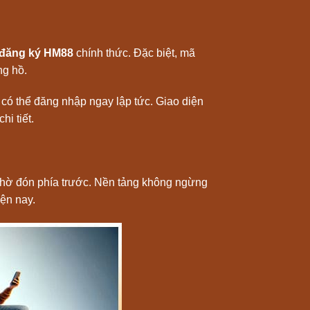
đăng ký HM88
chính thức. Đặc biệt, mã
ng hồ.
có thể đăng nhập ngay lập tức. Giao diện
hi tiết.
ẫn chờ đón phía trước. Nền tảng không ngừng
ện nay.