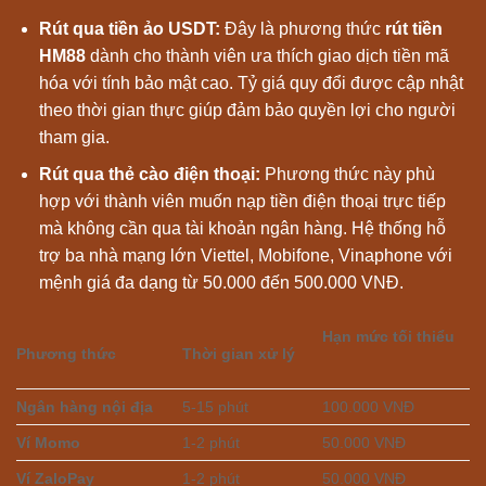
Rút qua tiền ảo USDT:
Đây là phương thức
rút tiền
HM88
dành cho thành viên ưa thích giao dịch tiền mã
hóa với tính bảo mật cao. Tỷ giá quy đổi được cập nhật
theo thời gian thực giúp đảm bảo quyền lợi cho người
tham gia.
Rút qua thẻ cào điện thoại:
Phương thức này phù
hợp với thành viên muốn nạp tiền điện thoại trực tiếp
mà không cần qua tài khoản ngân hàng. Hệ thống hỗ
trợ ba nhà mạng lớn Viettel, Mobifone, Vinaphone với
mệnh giá đa dạng từ 50.000 đến 500.000 VNĐ.
Hạn mức tối thiểu
Phương thức
Thời gian xử lý
Ngân hàng nội địa
5-15 phút
100.000 VNĐ
Ví Momo
1-2 phút
50.000 VNĐ
Ví ZaloPay
1-2 phút
50.000 VNĐ