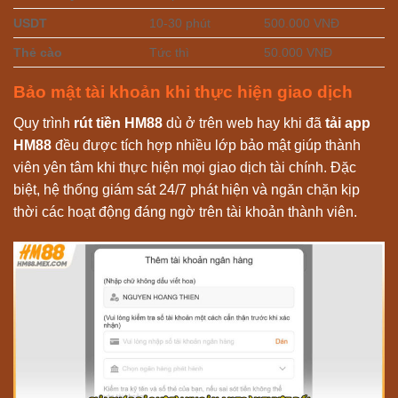
USDT
10-30 phút
500.000 VNĐ
Thẻ cào
Tức thì
50.000 VNĐ
Bảo mật tài khoản khi thực hiện giao dịch
Quy trình
rút tiền HM88
dù ở trên web hay khi đã
tải app
HM88
đều được tích hợp nhiều lớp bảo mật giúp thành
viên yên tâm khi thực hiện mọi giao dịch tài chính. Đặc
biệt, hệ thống giám sát 24/7 phát hiện và ngăn chặn kịp
thời các hoạt động đáng ngờ trên tài khoản thành viên.