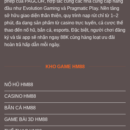
phép của PAGCOR, hợp tác cùng các nhà cung cấp hàng
đầu như Evolution Gaming và Pragmatic Play. Nền tảng
sở hữu giao diện thân thiện, quy trình nạp rút chỉ từ 1–2
phút, đa dạng sản phẩm từ casino trực tuyến, cá cược thể
thao đến nổ hũ, bắn cá, esports. Đặc biệt, người chơi đăng
ký và tải app sẽ nhận ngay 88K cùng hàng loạt ưu đãi
hoàn trả hấp dẫn mỗi ngày.
KHO GAME HM88
NỔ HŨ HM88
CASINO HM88
BẮN CÁ HM88
GAME BÀI 3D HM88