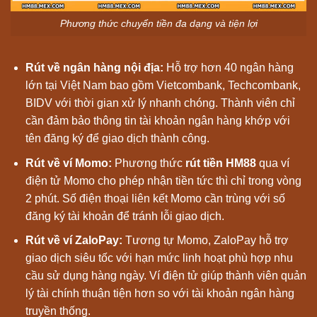
Phương thức chuyển tiền đa dạng và tiện lợi
Rút về ngân hàng nội địa:
Hỗ trợ hơn 40 ngân hàng
lớn tại Việt Nam bao gồm Vietcombank, Techcombank,
BIDV với thời gian xử lý nhanh chóng. Thành viên chỉ
cần đảm bảo thông tin tài khoản ngân hàng khớp với
tên đăng ký để giao dịch thành công.
Rút về ví Momo:
Phương thức
rút tiền HM88
qua ví
điện tử Momo cho phép nhận tiền tức thì chỉ trong vòng
2 phút. Số điện thoại liên kết Momo cần trùng với số
đăng ký tài khoản để tránh lỗi giao dịch.
Rút về ví ZaloPay:
Tương tự Momo, ZaloPay hỗ trợ
giao dịch siêu tốc với hạn mức linh hoạt phù hợp nhu
cầu sử dụng hàng ngày. Ví điện tử giúp thành viên quản
lý tài chính thuận tiện hơn so với tài khoản ngân hàng
truyền thống.